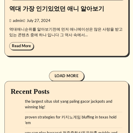
1 min
0
역대 가장 인기있었던 애니 알아보기
admin
July 27, 2024
역대애니순위를 알아보기전에 먼저 애니메이션은 많은 사랑을 받고
있는 콘텐츠 중에 하나 입니다 그 역사 속에서…
Read More
LOAD MORE
Recent Posts
the largest situs slot yang paling gacor jackpots and
winning big!
proven strategies for 카지노게임 bluffing in texas hold
’em
you can play baccarat 전주중화산동음악홀 quickly and