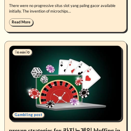
There were no progressive situs slot yang paling gacor available
initially. The invention of microchips…
Read More
6 min
0
Gambling post
proven strategies for 카지노게임 bluffing in